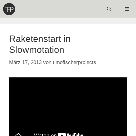
Zum
Inhalt
springen
Menü
Raketenstart in
Slowmotation
März 17, 2013
von
timofischerprojects