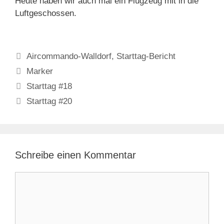
Heute haben wir auch mal ein Flugzeug mit in die
Luftgeschossen.
Kategorien
Aircommando-Walldorf
,
Starttag-Bericht
Schlagwörter
Marker
Starttag #18
Starttag #20
Schreibe einen Kommentar
Kommentar