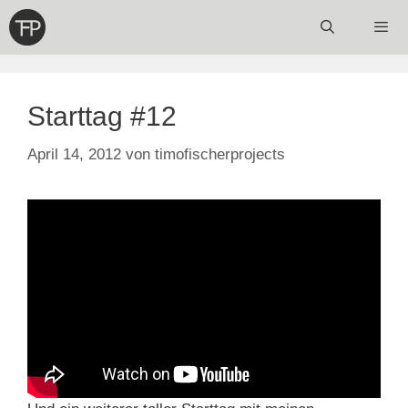
Zum
Inhalt
springen
Menü
Starttag #12
April 14, 2012
von
timofischerprojects