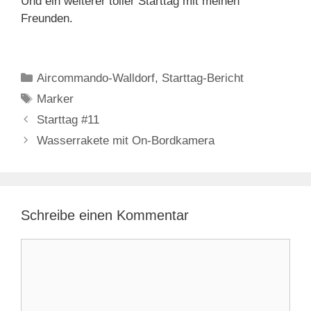
Und ein weiterer toller Starttag mit meinen
Freunden.
Kategorien
Aircommando-Walldorf
,
Starttag-Bericht
Schlagwörter
Marker
Starttag #11
Wasserrakete mit On-Bordkamera
Schreibe einen Kommentar
Kommentar