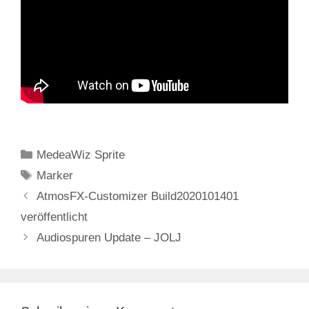
Kategorien
MedeaWiz Sprite
Schlagwörter
Marker
AtmosFX-Customizer Build2020101401
veröffentlicht
Audiospuren Update – JOLJ