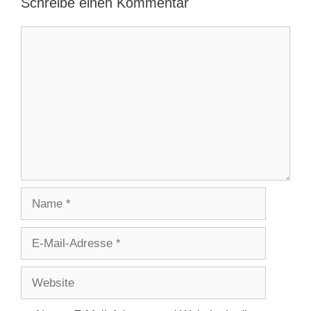
Schreibe einen Kommentar
Kommentar
Name
E-
Mail-
Adresse
Website