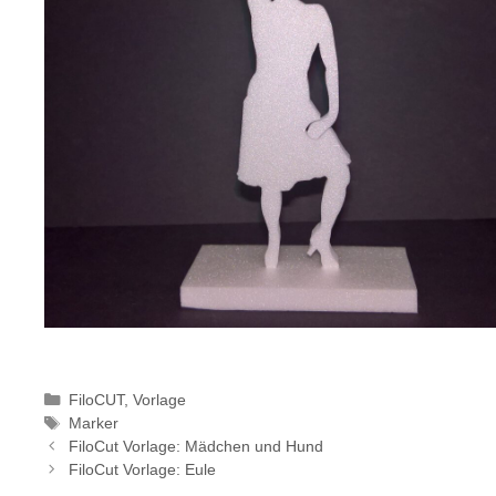
Kategorien
FiloCUT
,
Vorlage
Schlagwörter
Marker
FiloCut Vorlage: Mädchen und Hund
FiloCut Vorlage: Eule