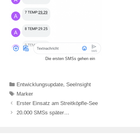
Die ersten SMSs gehen ein
Kategorien
Entwicklungsupdate
,
SeeInsight
Schlagwörter
Marker
Erster Einsatz am Streitköpfle-See
20.000 SMSs später…